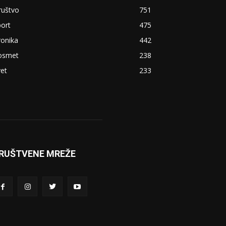
ruštvo
751
ort
475
ronika
442
osmet
238
et
233
RUŠTVENE MREŽE