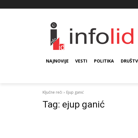
NAJNOVIJE
VESTI
POLITIKA
DRUŠT
Ključne reči
Ejup ganić
Tag:
ejup ganić