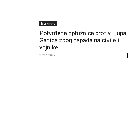
Istaknuto
Potvrđena optužnica protiv Ejupa
Ganića zbog napada na civile i
vojnike
27/06/2022