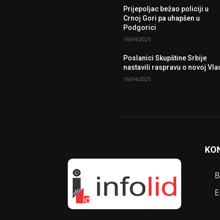
Prijepoljac bežao policiji u
Crnoj Gori pa uhapšen u
Podgorici
16/04/2025
Poslanici Skupštine Srbije
nastavili raspravu o novoj Vla
16/04/2025
KO
B
E