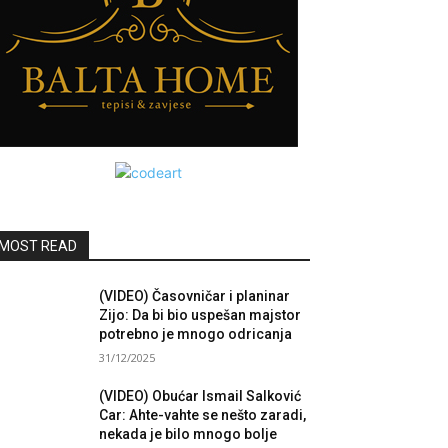
MOST READ
(VIDEO) Časovničar i planinar
Zijo: Da bi bio uspešan majstor
potrebno je mnogo odricanja
31/12/2025
(VIDEO) Obućar Ismail Salković
Car: Ahte-vahte se nešto zaradi,
nekada je bilo mnogo bolje