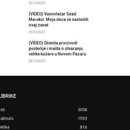
30/12/2025
(VIDEO) Vunovlačar Sead
Marukić: Moja deca će naslediti
ovaj zanat
29/12/2025
(VIDEO) Dženita proizvodi
pustećije i mašta o otvaranju
velike kožare u Novom Pazaru
28/12/2025
UBRIKE
sti
3058
taknuto
1593
litika
816