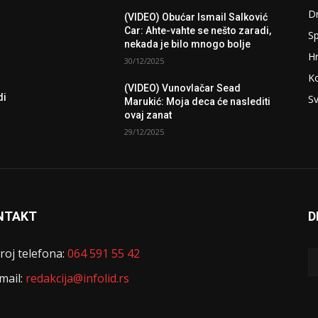
D
(VIDEO) Obućar Ismail Salković
Car: Ahte-vahte se nešto zaradi,
Sp
nekada je bilo mnogo bolje
H
30/12/2025
K
(VIDEO) Vunovlačar Sead
di
Sv
Marukić: Moja deca će naslediti
ovaj zanat
29/12/2025
NTAKT
D
roj telefona:
064 591 55 42
mail:
redakcija@infolid.rs