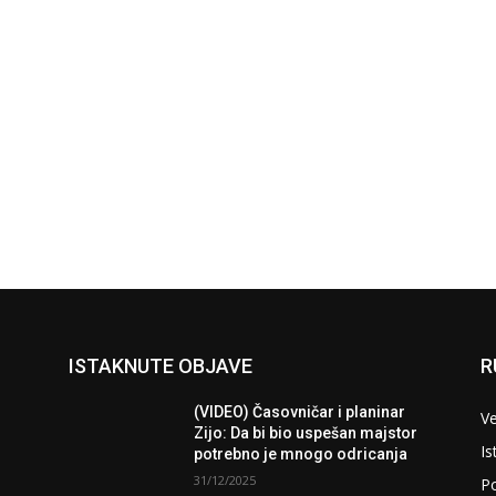
ISTAKNUTE OBJAVE
R
(VIDEO) Časovničar i planinar
Ve
Zijo: Da bi bio uspešan majstor
Is
potrebno je mnogo odricanja
31/12/2025
Po