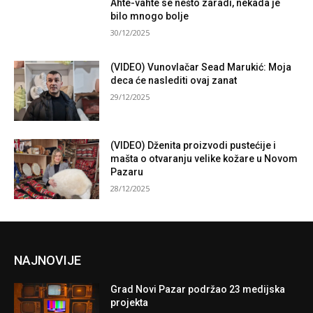
Ahte-vahte se nešto zaradi, nekada je
bilo mnogo bolje
30/12/2025
(VIDEO) Vunovlačar Sead Marukić: Moja
deca će naslediti ovaj zanat
29/12/2025
(VIDEO) Dženita proizvodi pustećije i
mašta o otvaranju velike kožare u Novom
Pazaru
28/12/2025
NAJNOVIJE
Grad Novi Pazar podržao 23 medijska
projekta