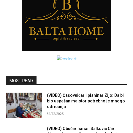
MOST READ
(VIDEO) Časovničar i planinar Zijo: Da bi
bio uspešan majstor potrebno je mnogo
odricanja
31/12/2025
(VIDEO) Obućar Ismail Salković Car: