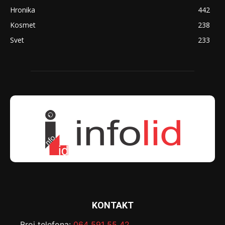
Hronika
442
Kosmet
238
Svet
233
KONTAKT
Broj telefona:
064 591 55 42