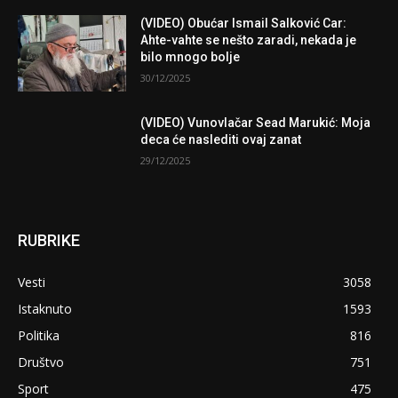
(VIDEO) Obućar Ismail Salković Car:
Ahte-vahte se nešto zaradi, nekada je
bilo mnogo bolje
30/12/2025
(VIDEO) Vunovlačar Sead Marukić: Moja
deca će naslediti ovaj zanat
29/12/2025
RUBRIKE
Vesti
3058
Istaknuto
1593
Politika
816
Društvo
751
Sport
475