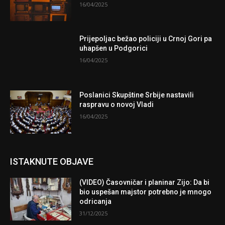
16/04/2025
Prijepoljac bežao policiji u Crnoj Gori pa
uhapšen u Podgorici
16/04/2025
Poslanici Skupštine Srbije nastavili
raspravu o novoj Vladi
16/04/2025
ISTAKNUTE OBJAVE
(VIDEO) Časovničar i planinar Zijo: Da bi
bio uspešan majstor potrebno je mnogo
odricanja
31/12/2025