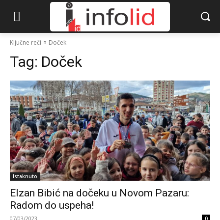
Ključne reči
Doček
Tag:
Doček
Istaknuto
Elzan Bibić na dočeku u Novom Pazaru:
Radom do uspeha!
07/03/2023
0