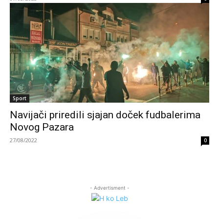
Sport
Navijači priredili sjajan doček fudbalerima
Novog Pazara
27/08/2022
0
- Advertisment -