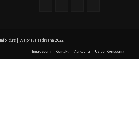
Infolid.rs | Sva prava zadržana 2022
Impressum
Kontakt
Marketing
Uslovi Korišćenja