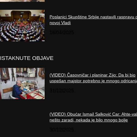
Poslanici Skupštine Srbije nastavili raspravu 
novoj Vladi
16/04/2025
ISTAKNUTE OBJAVE
(VIDEO) Časovničar i planinar Zijo: Da bi bio
uspešan majstor potrebno je mnogo odricanj
31/12/2025
(VIDEO) Obućar Ismail Salković Car: Ahte-va
nešto zaradi, nekada je bilo mnogo bolje
30/12/2025