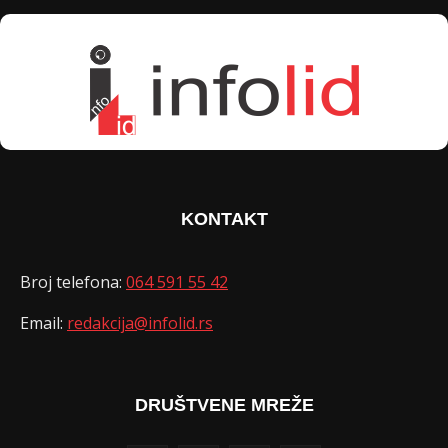
KONTAKT
Broj telefona:
064 591 55 42
Email:
redakcija@infolid.rs
DRUŠTVENE MREŽE