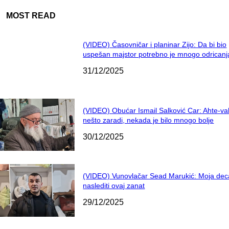
MOST READ
(VIDEO) Časovničar i planinar Zijo: Da bi bio
uspešan majstor potrebno je mnogo odricanj
31/12/2025
(VIDEO) Obućar Ismail Salković Car: Ahte-va
nešto zaradi, nekada je bilo mnogo bolje
30/12/2025
(VIDEO) Vunovlačar Sead Marukić: Moja dec
naslediti ovaj zanat
29/12/2025