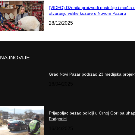
(VIDEO) Dženita proizvodi pustećije i mašta 
otvaranju velike kožare u Novom Pazaru
28/12/2025
NAJNOVIJE
Grad Novi Pazar podržao 23 medijska projek
16/04/2025
Prijepoljac bežao policiji u Crnoj Gori pa uha
Podgorici
16/04/2025