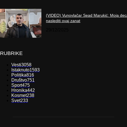
(VIDEO) Vunovlačar Sead Marukić: Moja dec
naslediti ovaj zanat
29/12/2025
RUBRIKE
Vesti
3058
Istaknuto
1593
Politika
816
Društvo
751
Sport
475
Hronika
442
Kosmet
238
Svet
233