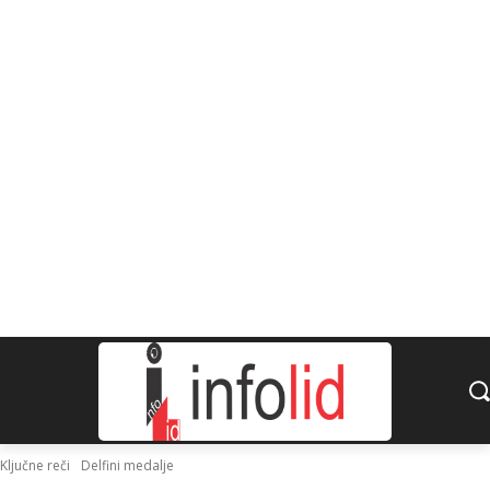
Ključne reči
Delfini medalje