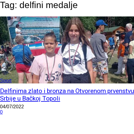
Tag:
delfini medalje
Sport
Delfinima zlato i bronza na Otvorenom prvenstvu
Srbije u Bačkoj Topoli
04/07/2022
0