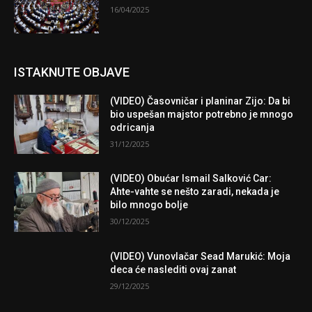
16/04/2025
ISTAKNUTE OBJAVE
(VIDEO) Časovničar i planinar Zijo: Da bi
bio uspešan majstor potrebno je mnogo
odricanja
31/12/2025
(VIDEO) Obućar Ismail Salković Car:
Ahte-vahte se nešto zaradi, nekada je
bilo mnogo bolje
30/12/2025
(VIDEO) Vunovlačar Sead Marukić: Moja
deca će naslediti ovaj zanat
29/12/2025