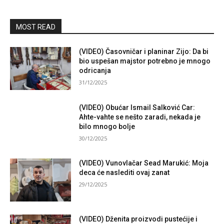
MOST READ
(VIDEO) Časovničar i planinar Zijo: Da bi
bio uspešan majstor potrebno je mnogo
odricanja
31/12/2025
(VIDEO) Obućar Ismail Salković Car:
Ahte-vahte se nešto zaradi, nekada je
bilo mnogo bolje
30/12/2025
(VIDEO) Vunovlačar Sead Marukić: Moja
deca će naslediti ovaj zanat
29/12/2025
(VIDEO) Dženita proizvodi pustećije i