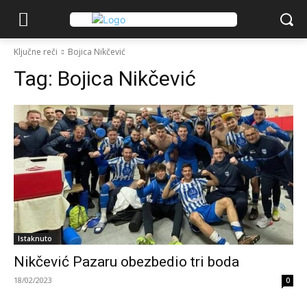
Ključne reči
Bojica Nikčević
Tag:
Bojica Nikčević
Istaknuto
Nikčević Pazaru obezbedio tri boda
18/02/2023
0