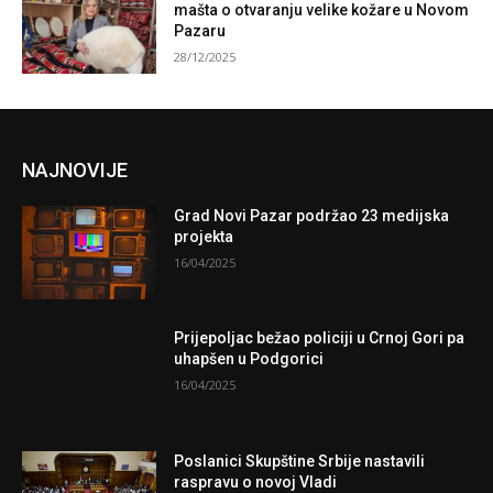
mašta o otvaranju velike kožare u Novom
Pazaru
28/12/2025
NAJNOVIJE
Grad Novi Pazar podržao 23 medijska
projekta
16/04/2025
Prijepoljac bežao policiji u Crnoj Gori pa
uhapšen u Podgorici
16/04/2025
Poslanici Skupštine Srbije nastavili
raspravu o novoj Vladi