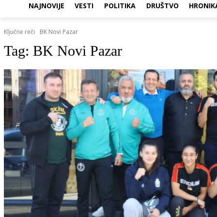
NAJNOVIJE
VESTI
POLITIKA
DRUŠTVO
HRONIK
Ključne reči
BK Novi Pazar
Tag:
BK Novi Pazar