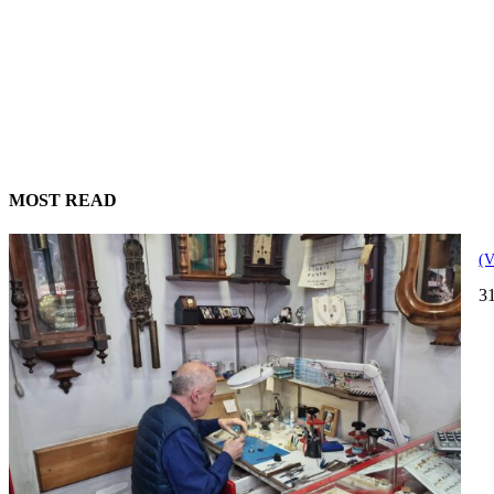
MOST READ
(V
3