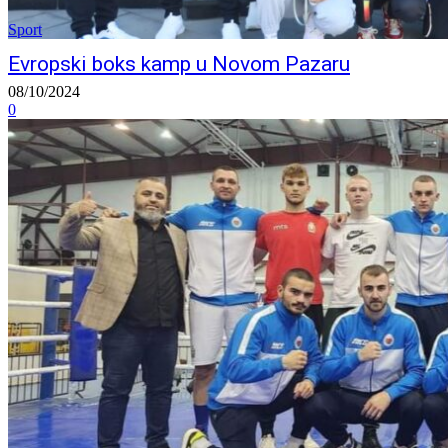
Sport
Evropski boks kamp u Novom Pazaru
08/10/2024
0