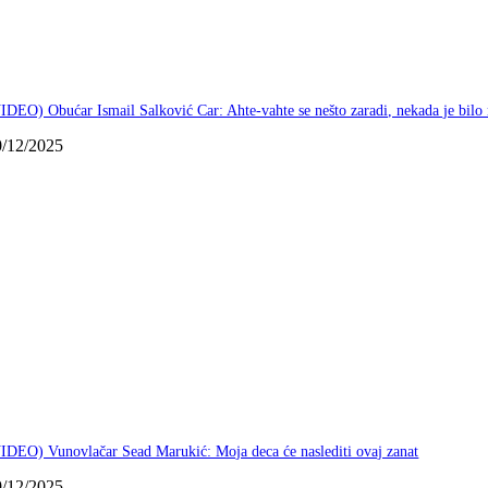
IDEO) Obućar Ismail Salković Car: Ahte-vahte se nešto zaradi, nekada je bilo
0/12/2025
IDEO) Vunovlačar Sead Marukić: Moja deca će naslediti ovaj zanat
9/12/2025