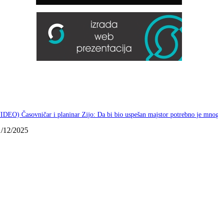
IDEO) Časovničar i planinar Zijo: Da bi bio uspešan majstor potrebno je mno
1/12/2025