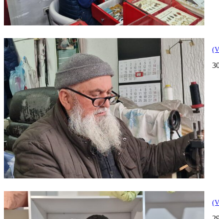
(V
3
(V
2