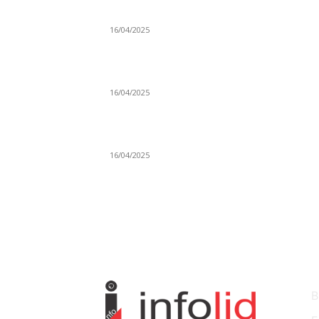
Grad Novi Pazar podržao 23 medijska projek
16/04/2025
Prijepoljac bežao policiji u Crnoj Gori pa
uhapšen u Podgorici
16/04/2025
Poslanici Skupštine Srbije nastavili raspravu
novoj Vladi
16/04/2025
KO
B