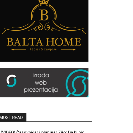
MOST READ
(VIDEO) Časovničar i planinar Zijo: Da bi bio