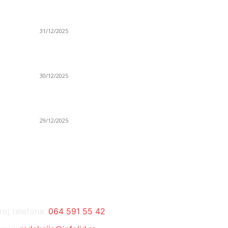
ta
(VIDEO) Časovničar i planinar Zijo: Da bi bio
Ve
uspešan majstor potrebno je mnogo odricanja
Is
31/12/2025
Po
(VIDEO) Obućar Ismail Salković Car: Ahte-vahte
D
se nešto zaradi, nekada je bilo mnogo bolje
Sp
30/12/2025
H
 o
(VIDEO) Vunovlačar Sead Marukić: Moja deca
K
će naslediti ovaj zanat
Sv
29/12/2025
NTAKT
D
roj telefona:
064 591 55 42