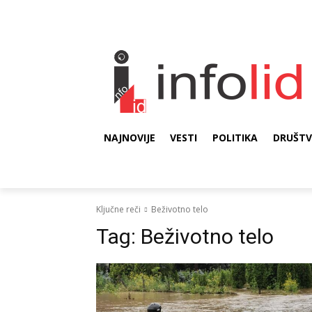
NAJNOVIJE
VESTI
POLITIKA
DRUŠT
Ključne reči
Beživotno telo
Tag:
Beživotno telo