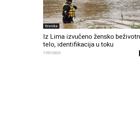
Hronika
Iz Lima izvučeno žensko beživot
telo, identifikacija u toku
17/01/2023