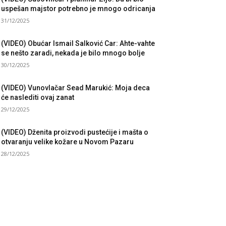
uspešan majstor potrebno je mnogo odricanja
31/12/2025
(VIDEO) Obućar Ismail Salković Car: Ahte-vahte
se nešto zaradi, nekada je bilo mnogo bolje
30/12/2025
(VIDEO) Vunovlačar Sead Marukić: Moja deca
će naslediti ovaj zanat
29/12/2025
(VIDEO) Dženita proizvodi pustećije i mašta o
otvaranju velike kožare u Novom Pazaru
28/12/2025
UBRIKE