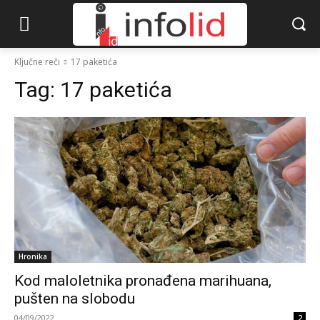
Ključne reči
17 paketića
Tag:
17 paketića
Hronika
Kod maloletnika pronađena marihuana,
pušten na slobodu
04/09/2022
2