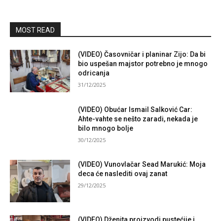
MOST READ
(VIDEO) Časovničar i planinar Zijo: Da bi
bio uspešan majstor potrebno je mnogo
odricanja
31/12/2025
(VIDEO) Obućar Ismail Salković Car:
Ahte-vahte se nešto zaradi, nekada je
bilo mnogo bolje
30/12/2025
(VIDEO) Vunovlačar Sead Marukić: Moja
deca će naslediti ovaj zanat
29/12/2025
(VIDEO) Dženita proizvodi pustećije i