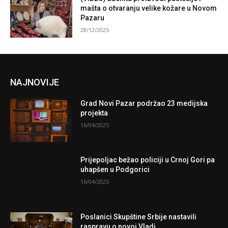
mašta o otvaranju velike kožare u Novom
Pazaru
28/12/2025
NAJNOVIJE
Grad Novi Pazar podržao 23 medijska
projekta
16/04/2025
Prijepoljac bežao policiji u Crnoj Gori pa
uhapšen u Podgorici
16/04/2025
Poslanici Skupštine Srbije nastavili
raspravu o novoj Vladi