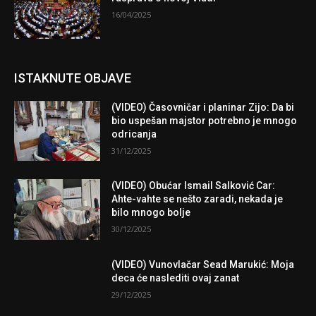
16/04/2025
ISTAKNUTE OBJAVE
(VIDEO) Časovničar i planinar Zijo: Da bi
bio uspešan majstor potrebno je mnogo
odricanja
31/12/2025
(VIDEO) Obućar Ismail Salković Car:
Ahte-vahte se nešto zaradi, nekada je
bilo mnogo bolje
30/12/2025
(VIDEO) Vunovlačar Sead Marukić: Moja
deca će naslediti ovaj zanat
29/12/2025