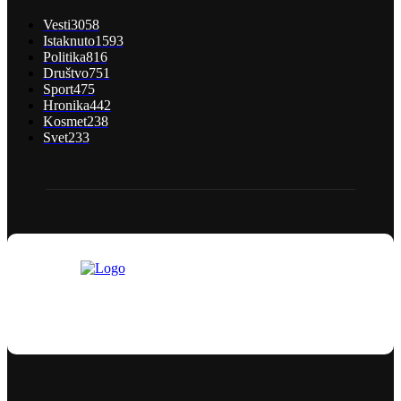
Vesti
3058
Istaknuto
1593
Politika
816
Društvo
751
Sport
475
Hronika
442
Kosmet
238
Svet
233