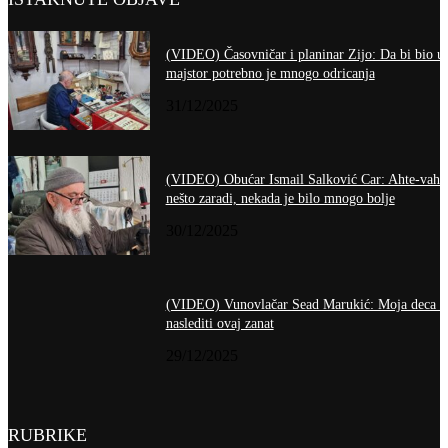
(VIDEO) Časovničar i planinar Zijo: Da bi bio u
majstor potrebno je mnogo odricanja
31/12/2025
(VIDEO) Obućar Ismail Salković Car: Ahte-vahte
nešto zaradi, nekada je bilo mnogo bolje
30/12/2025
(VIDEO) Vunovlačar Sead Marukić: Moja deca ć
naslediti ovaj zanat
29/12/2025
RUBRIKE