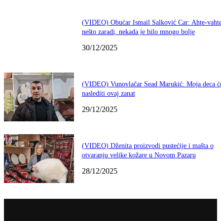
(VIDEO) Obućar Ismail Salković Car: Ahte-vahte
nešto zaradi, nekada je bilo mnogo bolje
30/12/2025
(VIDEO) Vunovlačar Sead Marukić: Moja deca ć
naslediti ovaj zanat
29/12/2025
(VIDEO) Dženita proizvodi pustećije i mašta o
otvaranju velike kožare u Novom Pazaru
28/12/2025