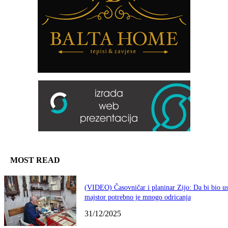
MOST READ
(VIDEO) Časovničar i planinar Zijo: Da bi bio u
majstor potrebno je mnogo odricanja
31/12/2025