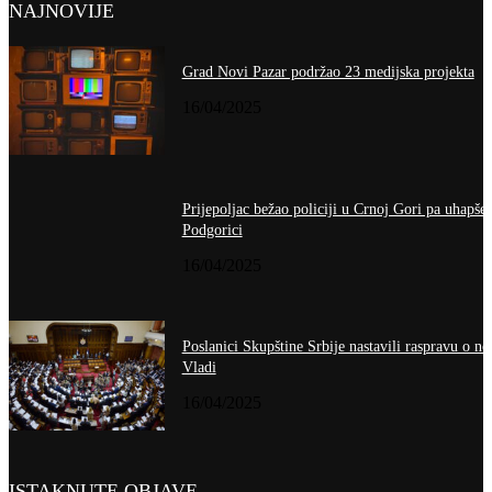
NAJNOVIJE
Grad Novi Pazar podržao 23 medijska projekta
16/04/2025
Prijepoljac bežao policiji u Crnoj Gori pa uhapše
Podgorici
16/04/2025
Poslanici Skupštine Srbije nastavili raspravu o no
Vladi
16/04/2025
ISTAKNUTE OBJAVE