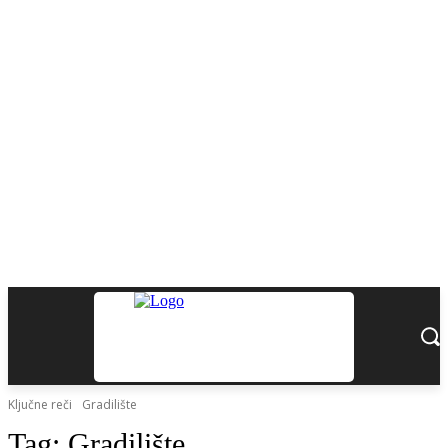
Ključne reči
Gradilište
Tag:
Gradilište