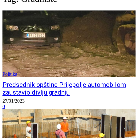
Politika
Predsednik opštine Prijepolje automobilom
zaustavio divlju gradnju
27/01/2023
0