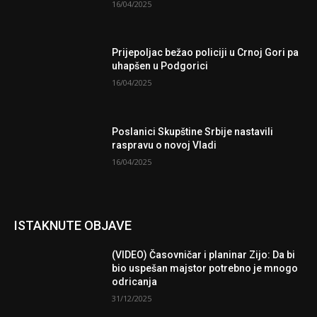
16/04/2025
Prijepoljac bežao policiji u Crnoj Gori pa
uhapšen u Podgorici
16/04/2025
Poslanici Skupštine Srbije nastavili
raspravu o novoj Vladi
16/04/2025
ISTAKNUTE OBJAVE
(VIDEO) Časovničar i planinar Zijo: Da bi
bio uspešan majstor potrebno je mnogo
odricanja
31/12/2025