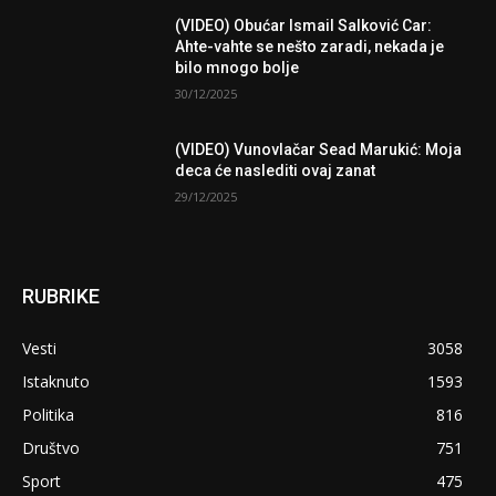
(VIDEO) Obućar Ismail Salković Car:
Ahte-vahte se nešto zaradi, nekada je
bilo mnogo bolje
30/12/2025
(VIDEO) Vunovlačar Sead Marukić: Moja
deca će naslediti ovaj zanat
29/12/2025
RUBRIKE
Vesti
3058
Istaknuto
1593
Politika
816
Društvo
751
Sport
475